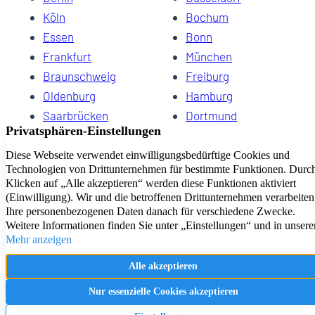
Köln
Bochum
Essen
Bonn
Frankfurt
München
Braunschweig
Freiburg
Oldenburg
Hamburg
Saarbrücken
Dortmund
Hannover
Schwerin
Dresden
Kiel
Wuppertal
Bremen
HomeCompany eG Ihre Agenturen für Wohnen auf Zeit
Impressum
Datenschutz
Kontakt