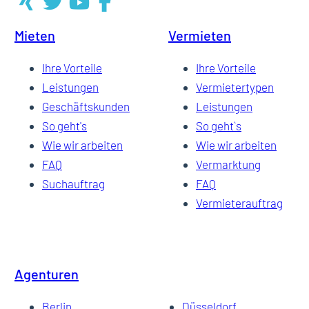
Mieten
Vermieten
4
Ihre Vorteile
Ihre Vorteile
Leistungen
Vermietertypen
Geschäftskunden
Leistungen
5
So geht's
So geht`s
Wie wir arbeiten
Wie wir arbeiten
FAQ
Vermarktung
…
Suchauftrag
FAQ
Vermieterauftrag
13
Agenturen
Berlin
Düsseldorf