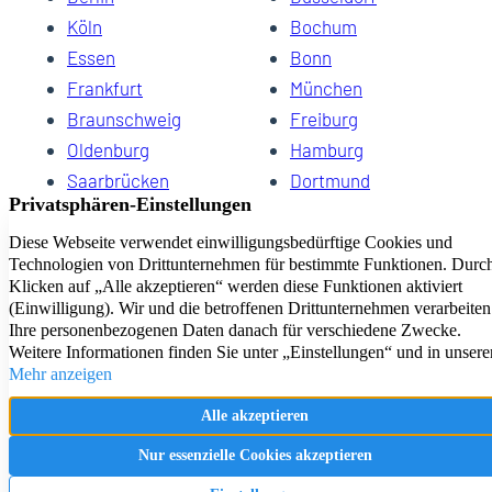
Köln
Bochum
Essen
Bonn
Frankfurt
München
Braunschweig
Freiburg
Oldenburg
Hamburg
Saarbrücken
Dortmund
Hannover
Schwerin
Dresden
Kiel
Wuppertal
Bremen
HomeCompany eG Ihre Agenturen für Wohnen auf Zeit
Impressum
Datenschutz
Kontakt