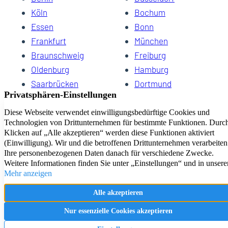
Köln
Bochum
Essen
Bonn
Frankfurt
München
Braunschweig
Freiburg
Oldenburg
Hamburg
Saarbrücken
Dortmund
Hannover
Schwerin
Dresden
Kiel
Wuppertal
Bremen
HomeCompany eG Ihre Agenturen für Wohnen auf Zeit
Impressum
Datenschutz
Kontakt