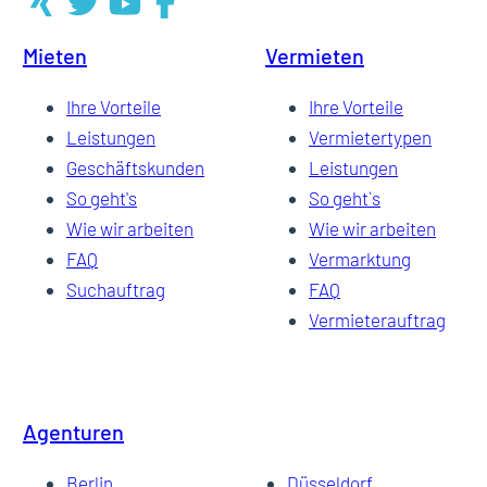
Mieten
Vermieten
14
Ihre Vorteile
Ihre Vorteile
Leistungen
Vermietertypen
Geschäftskunden
Leistungen
So geht's
So geht`s
Wie wir arbeiten
Wie wir arbeiten
FAQ
Vermarktung
Suchauftrag
FAQ
Vermieterauftrag
Agenturen
Berlin
Düsseldorf