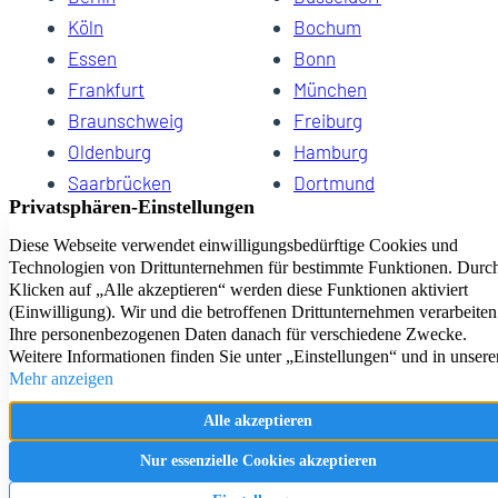
Köln
Bochum
Essen
Bonn
Frankfurt
München
Braunschweig
Freiburg
Oldenburg
Hamburg
Saarbrücken
Dortmund
Hannover
Schwerin
Dresden
Kiel
Wuppertal
Bremen
HomeCompany eG Ihre Agenturen für Wohnen auf Zeit
Impressum
Datenschutz
Kontakt