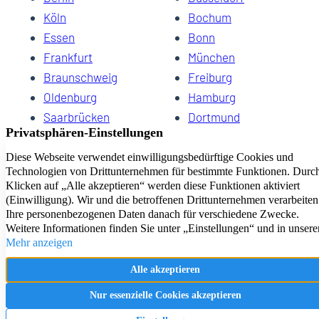
Köln
Bochum
Essen
Bonn
Frankfurt
München
Braunschweig
Freiburg
Oldenburg
Hamburg
Saarbrücken
Dortmund
Hannover
Schwerin
Dresden
Kiel
Wuppertal
Bremen
HomeCompany eG Ihre Agenturen für Wohnen auf Zeit
Impressum
Datenschutz
Kontakt