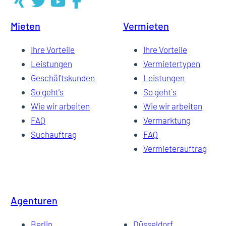
Mieten
Vermieten
28
Ihre Vorteile
Ihre Vorteile
Leistungen
Vermietertypen
Geschäftskunden
Leistungen
So geht's
So geht`s
Wie wir arbeiten
Wie wir arbeiten
FAQ
Vermarktung
Suchauftrag
FAQ
Vermieterauftrag
Agenturen
Berlin
Düsseldorf