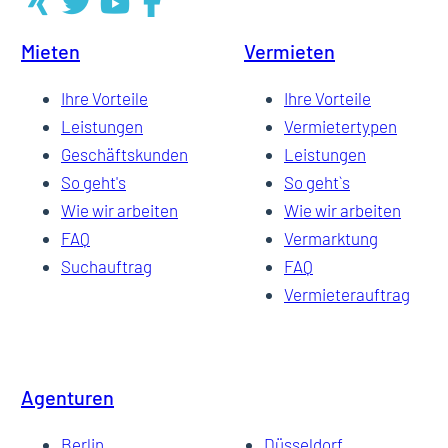
Mieten
Vermieten
6
Ihre Vorteile
Ihre Vorteile
Leistungen
Vermietertypen
Geschäftskunden
Leistungen
7
So geht's
So geht`s
Wie wir arbeiten
Wie wir arbeiten
FAQ
Vermarktung
8
Suchauftrag
FAQ
Vermieterauftrag
9
Agenturen
…
Berlin
Düsseldorf