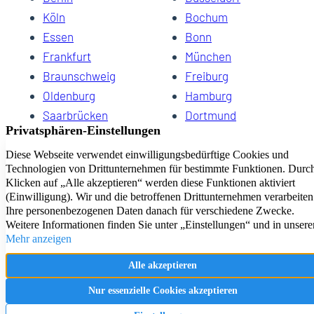
Köln
Bochum
Essen
Bonn
13
Frankfurt
München
Braunschweig
Freiburg
Oldenburg
Hamburg
Saarbrücken
Dortmund
Hannover
Schwerin
Dresden
Kiel
Wuppertal
Bremen
HomeCompany eG Ihre Agenturen für Wohnen auf Zeit
Impressum
Datenschutz
Kontakt