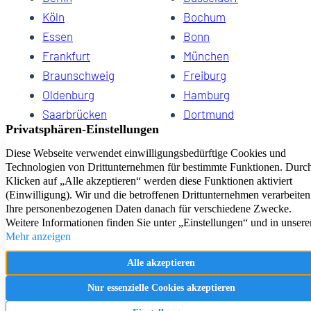
Köln
Bochum
Essen
Bonn
Frankfurt
München
Braunschweig
Freiburg
Oldenburg
Hamburg
Saarbrücken
Dortmund
Hannover
Schwerin
Dresden
Kiel
Wuppertal
Bremen
HomeCompany eG Ihre Agenturen für Wohnen auf Zeit
Impressum
Datenschutz
Kontakt