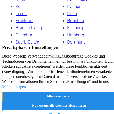
Köln
Bochum
Essen
Bonn
Frankfurt
München
Braunschweig
Freiburg
Oldenburg
Hamburg
Saarbrücken
Dortmund
Hannover
Schwerin
Dresden
Kiel
Wuppertal
Bremen
HomeCompany eG Ihre Agenturen für Wohnen auf Zeit
Impressum
Datenschutz
Kontakt