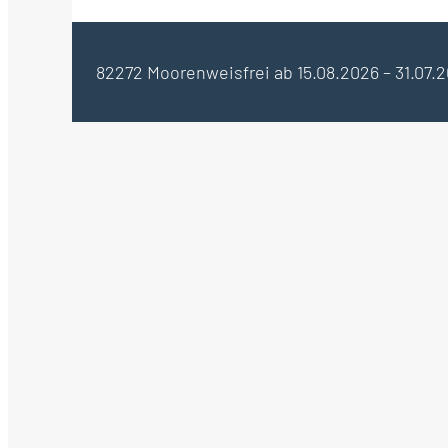
82272 Moorenweis
frei ab 15.08.2026 – 31.07.