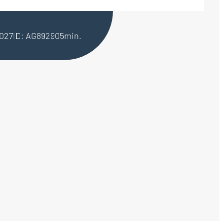
2027
ID: AG892905
min.