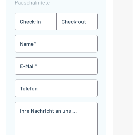
Pauschalmiete
Check-
Check-
TT
TT
in
out
Punkt
Punkt
MM
MM
Name
Punkt
Punkt
JJJJ
JJJJ
*
E-
Mail
*
Telefon
Mitteilung